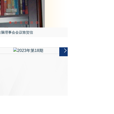
首脑理事会会议致贺信
乐会并致辞
而精益求准
明纪
专场音乐会
伴关系的联合声明