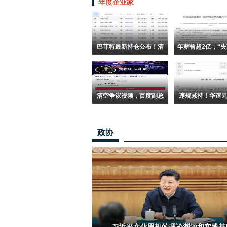
年度企业家
巴菲特最新持仓公布！清
年薪曾超2亿，“失
仓惠普减持苹果 “秘密”买
大原董事夏海钧
了它
所处分
清空争议视频，百度副总
违规减持！华谊
裁璩静否认已被开除：我
长王忠军收警示
在上班
入诚信档
政协
习近平文化思想的理论渊源和实践基