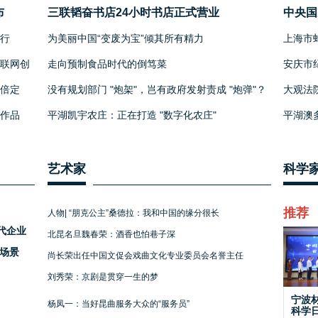
布
三联韬奋书店24小时书店正式营业
中央国
年媒体
行
为美丽中国“变废为宝”倾其所有精力
上海市
华诞
联网创
走向预制食品时代的倒笃菜
安庆市
关一复
倍定
没有规划部门 "炮架"，岂有政府发射责成 "炮弹"？
大观法
景
家作品
平湖凯宇农庄：正在打造 "数字化农庄"
平湖澳
艺术家
科学
推荐
人物| “朋克公主”桑德拉：我和中国的缘分很长
代企业
北昆名旦魏春荣：酒香也怕巷子深
用场景
尚长荣出任中国文促会戏曲文化专业委员会名誉主任
刘秀荣：京剧是贯穿一生的梦
宁波
杨凤一：当好昆曲服务大众的“服务员”
科学