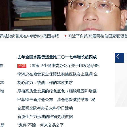
罗斯总统普京在中南海小范围会晤
习近平向第33届阿拉伯国家联盟
罗斯总统普京共同出席“中俄文化年”开幕式暨庆祝中俄建交75周年专场音
网元旦献词：为更好地维护企业家权益实施舆论监督
去年全国水路货运量比二〇一七年增长超四成
平同俄罗斯总统普京共同出席“中俄文化年”开幕式暨庆祝中俄建交75周年
作
“公转水”转出降本新空间
《国家卫生健康委办公厅关于印发急诊医
推荐
罗斯总统普京共同会见记者
习近平同俄罗斯总统普京会谈
李鸿忠在粮食安全保障法实施座谈会上强调 全
负
学等6个专业医疗质量控制指标（2024年版）
平同俄罗斯总统普京共同会见记者
本
面贯彻实施粮食安全保障法 以高水平法治为国
凝心聚力：统战工作的本质要求
答
的通知》解读
平同俄罗斯总统普京共同签署并发表关于深化中俄新时代全面战略协作伙
增
家粮食安全保驾护航
厚植高质量发展的绿色底色（继续巩固和增强
经济回升向好态势·两会之后看落实⑦）
巴菲特最新持仓公布！清仓惠普减持苹果 “秘
密”买了它
合肥研究院举办公众科学日活动
新质生产力形成的唯物史观依据
多新
“鬼秤”不除，何来交易公平