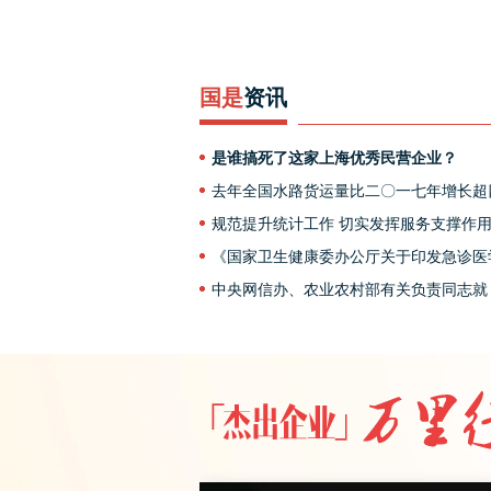
力量
国是
资讯
是谁搞死了这家上海优秀民营企业？
去年全国水路货运量比二〇一七年增长超四
转水”转出降本新空间
规范提升统计工作 切实发挥服务支撑作
业农村部法规司、市场与信息化司负责人
《国家卫生健康委办公厅关于印发急诊医
业农村部门统计工作管理办法》答记者问
专业医疗质量控制指标（2024年版）的
中央网信办、农业农村部有关负责同志就
读
乡村建设指南2.0》答记者问