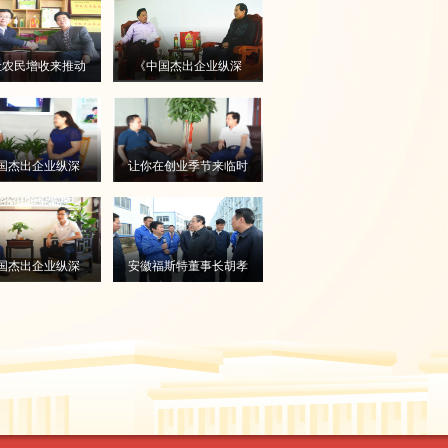
让农民增收来推动
《中国杰出企业纵深
村农业发展？
行》大型电视系列专题
片之方根生
国杰出企业纵深
让你在创业季节来临时
大型电视系列之张
准时开花
实
国杰出企业纵深
安徽福斯特董事长胡孝
大型电视系列专题
德: 向省长宣誓要圆梦
片之曾小华