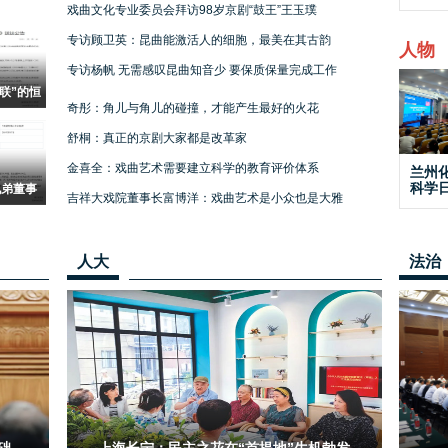
戏曲文化专业委员会拜访98岁京剧“鼓王”王玉璞
专访顾卫英：昆曲能激活人的细胞，最美在其古韵
人物
专访杨帆 无需感叹昆曲知音少 要保质保量完成工作
联”的恒
拟被深交
奇彤：角儿与角儿的碰撞，才能产生最好的火花
舒桐：真正的京剧大家都是改革家
金喜全：戏曲艺术需要建立科学的教育评价体系
兰州
科学
兄弟董事
吉祥大戏院董事长富博洋：戏曲艺术是小众也是大雅
函，被计
案
人大
法治
础
上海长宁：民主之花在“首提地”生机勃发