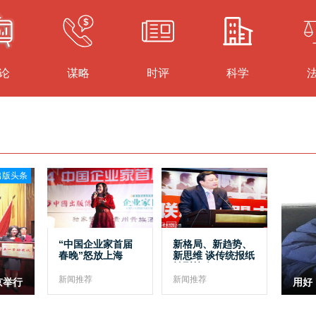
论
谋略
时评
科学
出版头条
“中国企业家首届
新格局、新趋势、
春晚”怒放上海
新思维 谈传统报纸
转型策略
新闻推荐
新闻推荐
京举行
用好