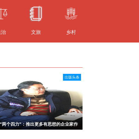
法治
文旅
乡村
出版头条
 "两个四力"：推出更多有思想的企业家作
品