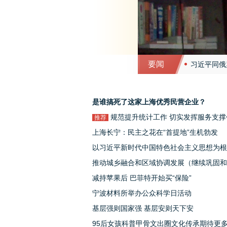
要闻
习近平同俄
习近平同俄
中国企业家联盟
是谁搞死了这家上海优秀民营企业？
快讯：习近
规范提升统计工作 切实发挥服务支撑
推荐
习近平同俄
上海长宁：民主之花在“首提地”生机勃发
用——农业农村部法规司、市场与信息化司
快讯：习近
以习近平新时代中国特色社会主义思想为根
责人就《农业农村部门统计工作管理办法》
快讯：习近
遵循推进党的自我革命
推动城乡融合和区域协调发展（继续巩固和
记者问
强经济回升向好态势·两会之后看落实⑧）
减持苹果后 巴菲特开始买“保险”
宁波材料所举办公众科学日活动
基层强则国家强 基层安则天下安
95后女孩科普甲骨文出圈文化传承期待更