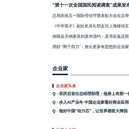
“第十一次全国国民阅读调查”成果发
总局庆祝五一国际劳动节暨表彰大会在京举
《中华英才》副社长吴礼明走访上海移动互
新园
南陵县天纳家具刘莫华违约：是否应返还双
金？
用好 "两个四力"：推出更多有思想的企业
企业家
企业家头条
宗庆后首任总经理助理：他身上有那一
家的共同品质特征
步入AI产业年 中国企业家看好商业应
做好中国“动力芯”，让世界都竖大拇指