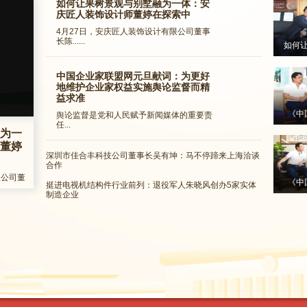
如何让果树景观与别墅融为一体：安
庆匠人装饰设计师董婷在探索中
4月27日，安庆匠人装饰设计有限公司董事
长陈......
如何
农
中国企业家联盟网元旦献词：为更好
地维护企业家权益实施舆论监督而精
益求准
《中
舆论监督是党和人民赋予新闻媒体的重要责
任...
为一
行》
董婷
深圳市佳合丰科技公司董事长吴有坤：马不停蹄来上海洽谈
合作
限公司董
《中
挺进电视机结构件行业前列：退役军人朱晓风创办5家实体
制造企业
行》