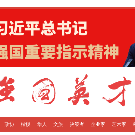
政协
楷模
华人
文旅
决策者
企业家
艺术家