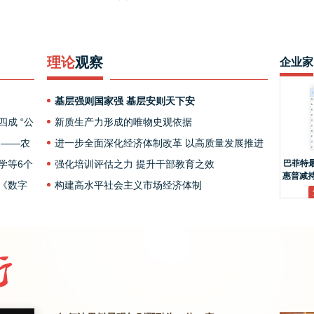
理论
观察
企业家
基层强则国家强 基层安则天下安
成 “公
新质生产力形成的唯物史观依据
用——农
进一步全面深化经济体制改革 以高质量发展推进
就《农
学等6个
中国式现代化
强化培训评估之力 提升干部教育之效
巴菲特
惠普减持
通知》解
《数字
构建高水平社会主义市场经济体制