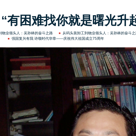
“有困难找你就是曙光升
到物业领头人：吴孙林的奋斗之路
从码头装卸工到物业领头人：吴孙林的奋斗之
强国复兴有我 诗颂时代华章——庆祝伟大祖国成立75周年