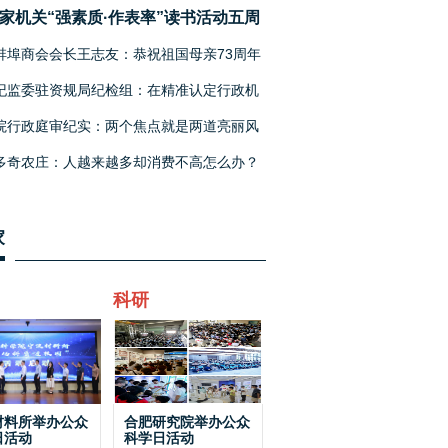
家机关“强素质·作表率”读书活动五周
见面会在京召开
蚌埠商会会长王志友：恭祝祖国母亲73周年
纪监委驻资规局纪检组：在精准认定行政机
函是否存在违法违纪
院行政庭审纪实：两个焦点就是两道亮丽风
多奇农庄：人越来越多却消费不高怎么办？
家
科研
材料所举办公众
合肥研究院举办公众
日活动
科学日活动