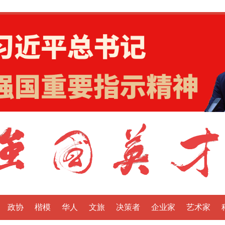
政协
楷模
华人
文旅
决策者
企业家
艺术家