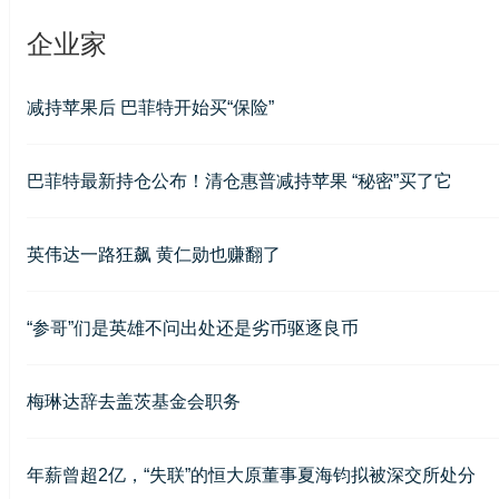
企业家
减持苹果后 巴菲特开始买“保险”
巴菲特最新持仓公布！清仓惠普减持苹果 “秘密”买了它
英伟达一路狂飙 黄仁勋也赚翻了
“参哥”们是英雄不问出处还是劣币驱逐良币
梅琳达辞去盖茨基金会职务
年薪曾超2亿，“失联”的恒大原董事夏海钧拟被深交所处分