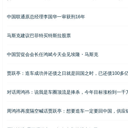
中国联通原总经理李国华一审获刑16年
马斯克建议巴菲特买特斯拉股票
中国贸促会会长任鸿斌今天会见埃隆・马斯克
贾跃亭：造车成功并还债之日就是回国之时，已还债100多
对话周鸿祎：说我是车圈顶流是捧杀，今年目标涨粉到一千
周鸿祎再度隔空喊话贾跃亭：想要造车一定要回中国，供应