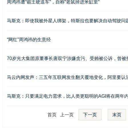
周鸿祎遭“霸王硬送车”，自称“老鼠掉进米缸里”
马斯克：即使我被外星人绑架，特斯拉也要解决自动驾驶问
“网红”周鸿祎的生意经
70岁光大集团原董事长唐双宁涉嫌贪污、受贿被公诉，曾被指
马云内网发声：三五年互联网发生翻天覆地变化，阿里要认
马斯克：只要满足电力需求，比人类更聪明的AGI将在两年
首页 上一页
下一页
末页