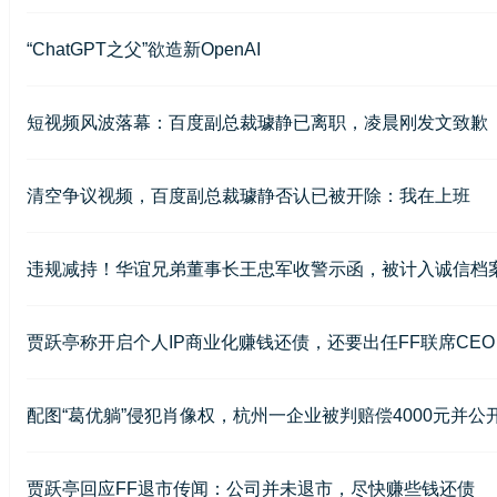
“ChatGPT之父”欲造新OpenAI
短视频风波落幕：百度副总裁璩静已离职，凌晨刚发文致歉
清空争议视频，百度副总裁璩静否认已被开除：我在上班
违规减持！华谊兄弟董事长王忠军收警示函，被计入诚信档
贾跃亭称开启个人IP商业化赚钱还债，还要出任FF联席CE
配图“葛优躺”侵犯肖像权，杭州一企业被判赔偿4000元并公
贾跃亭回应FF退市传闻：公司并未退市，尽快赚些钱还债