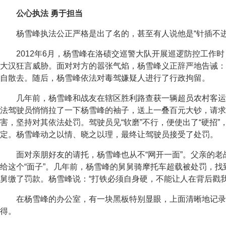
公心执法 勇于担当
杨雪峰执法公正严格是出了名的，甚至有人说他是“针插不进
2012年6月，杨雪峰在洛碛交巡警大队开展巡逻防控工作
大汉狂言威胁。面对对方的嚣张气焰，杨雪峰义正辞严地告诫：
自散去。随后，杨雪峰依法对毒驾嫌疑人进行了行政拘留。
几年前，杨雪峰和战友在辖区胜利路查获一辆超员农村客运
法驾驶员悄悄拉了一下杨雪峰的袖子，送上一叠百元大钞，请求
害，坚持对其依法处罚。驾驶员见“软磨”不行，便使出了“硬招
定。杨雪峰动之以情、晓之以理，最终让驾驶员接受了处罚。
面对亲朋好友的请托，杨雪峰也从不“网开一面”。父亲的
给这个“面子”。几年前，杨雪峰的舅舅骑摩托车超载被处罚，
舅缴了罚款。杨雪峰说：“打铁必须自身硬，不能让人在背后戳我
在杨雪峰的办公室，有一块黑板特别显眼，上面清晰地记录
得。