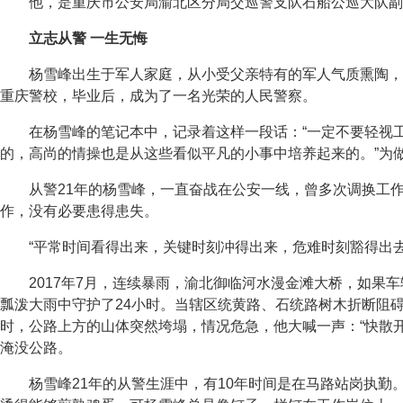
他，是重庆市公安局渝北区分局交巡警支队石船公巡大队副
立志从警 一生无悔
杨雪峰出生于军人家庭，从小受父亲特有的军人气质熏陶，
重庆警校，毕业后，成为了一名光荣的人民警察。
在杨雪峰的笔记本中，记录着这样一段话：“一定不要轻视
的，高尚的情操也是从这些看似平凡的小事中培养起来的。”为
从警21年的杨雪峰，一直奋战在公安一线，曾多次调换工
作，没有必要患得患失。
“平常时间看得出来，关键时刻冲得出来，危难时刻豁得出
2017年7月，连续暴雨，渝北御临河水漫金滩大桥，如
瓢泼大雨中守护了24小时。当辖区统黄路、石统路树木折断阻
时，公路上方的山体突然垮塌，情况危急，他大喊一声：“快散
淹没公路。
杨雪峰21年的从警生涯中，有10年时间是在马路站岗执勤