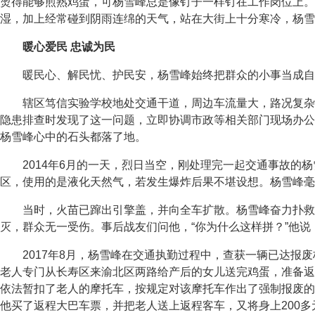
烫得能够煎熟鸡蛋，可杨雪峰总是像钉子一样钉在工作岗位上。
湿，加上经常碰到阴雨连绵的天气，站在大街上十分寒冷，杨雪
暖心爱民 忠诚为民
暖民心、解民忧、护民安，杨雪峰始终把群众的小事当成自
辖区笃信实验学校地处交通干道，周边车流量大，路况复杂
隐患排查时发现了这一问题，立即协调市政等相关部门现场办公
杨雪峰心中的石头都落了地。
2014年6月的一天，烈日当空，刚处理完一起交通事故
区，使用的是液化天然气，若发生爆炸后果不堪设想。杨雪峰毫
当时，火苗已蹿出引擎盖，并向全车扩散。杨雪峰奋力扑救
灭，群众无一受伤。事后战友们问他，“你为什么这样拼？”他说
2017年8月，杨雪峰在交通执勤过程中，查获一辆已达
老人专门从长寿区来渝北区两路给产后的女儿送完鸡蛋，准备返
依法暂扣了老人的摩托车，按规定对该摩托车作出了强制报废的
他买了返程大巴车票，并把老人送上返程客车，又将身上200